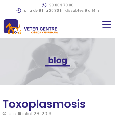
93 804 70 00
dll a dv 9 h a 20.30 h i dissabtes 9 a 14 h
blog
Toxoplasmosis
jordi
juliol 28, 2019