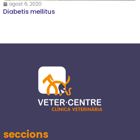
agost 6, 2020
Diabetis mellitus
seccions