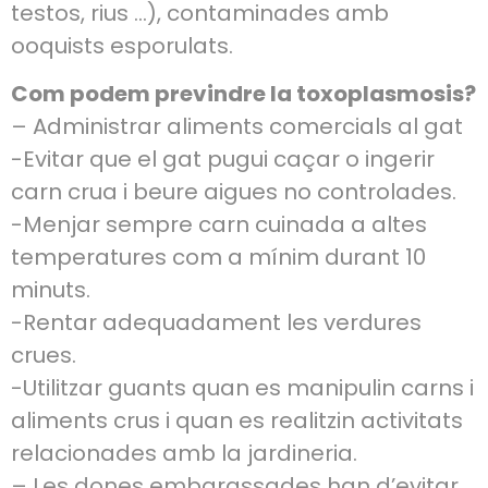
testos, rius …), contaminades amb
ooquists esporulats.
Com podem previndre la toxoplasmosis?
– Administrar aliments comercials al gat
-Evitar que el gat pugui caçar o ingerir
carn crua i beure aigues no controlades.
-Menjar sempre carn cuinada a altes
temperatures com a mínim durant 10
minuts.
-Rentar adequadament les verdures
crues.
-Utilitzar guants quan es manipulin carns i
aliments crus i quan es realitzin activitats
relacionades amb la jardineria.
– Les dones embarassades han d’evitar