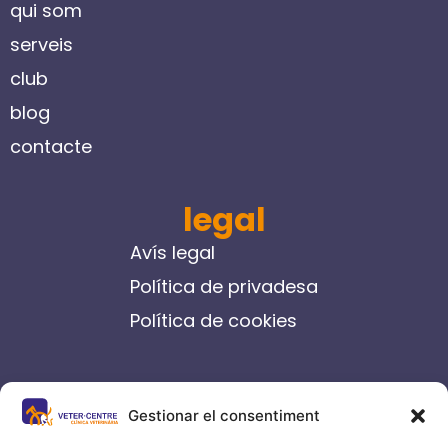
qui som
serveis
club
blog
contacte
legal
Avís legal
Política de privadesa
Política de cookies
contacte
Gestionar el consentiment
C/ Germanes Castells, 14-16