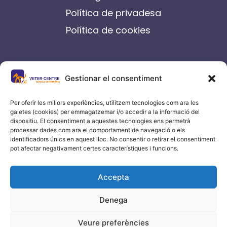
Política de privadesa
Política de cookies
contacte
Gestionar el consentiment
C/ Germanes Castells, 14-16
Igualada
Per oferir les millors experiències, utilitzem tecnologies com ara les
galetes (cookies) per emmagatzemar i/o accedir a la informació del
93 804 70 00
dispositiu. El consentiment a aquestes tecnologies ens permetrà
processar dades com ara el comportament de navegació o els
info@vetercentre.com
identificadors únics en aquest lloc. No consentir o retirar el consentiment
pot afectar negativament certes característiques i funcions.
Accepta
Denega
Veure preferències