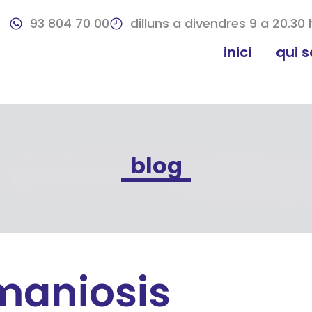
93 804 70 00
dilluns a divendres 9 a 20.30 
inici
qui 
blog
maniosis