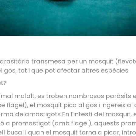
parasitària transmesa per un mosquit (flev
l gos, tot i que pot afectar altres espècies
t?
nimal malalt, es troben nombrosos paràsits 
 flagel), el mosquit pica al gos i ingereix al
rma de amastigots.En l’intestí del mosquit, e
ó a promastigot (amb flagel), aquests pro
l bucal i quan el mosquit torna a picar, intro