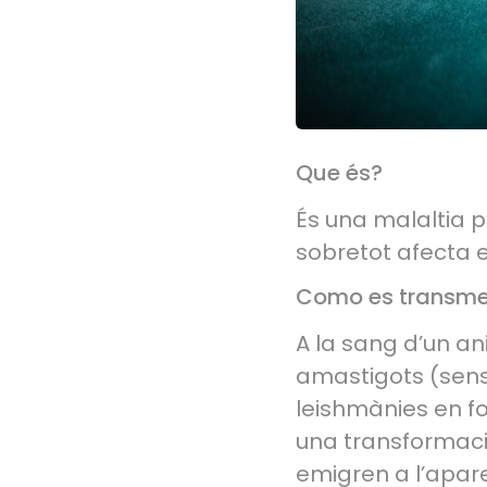
Que és?
És una malaltia 
sobretot afecta e
Como es transme
A la sang d’un a
amastigots (sense
leishmànies en fo
una transformaci
emigren a l’aparel