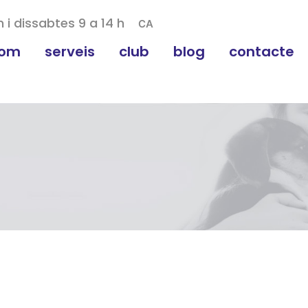
h i dissabtes 9 a 14 h
CA
som
serveis
club
blog
contacte