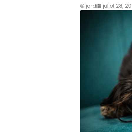
jordi
juliol 28, 20