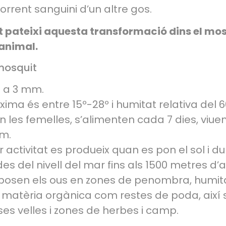
orrent sanguini d’un altre gos.
it pateixi aquesta transformació dins el mo
 animal.
 mosquit
 a 3 mm.
àxima és entre 15º-28º i humitat relativa del 
les femelles, s’alimenten cada 7 dies, viue
km.
activitat es produeix quan es pon el sol i dur
des del nivell del mar fins als 1500 metres d’al
 posen els ous en zones de penombra, humita
 matèria orgànica com restes de poda, així 
es velles i zones de herbes i camp.