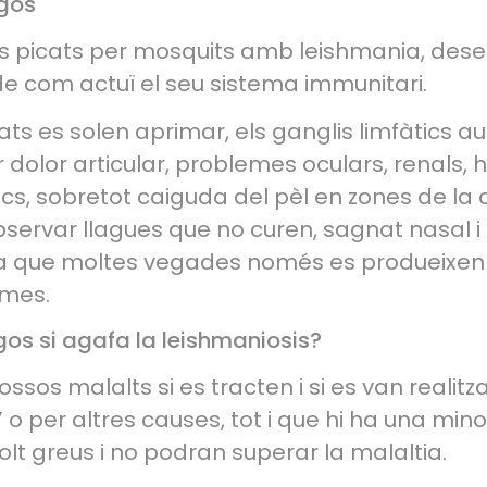
gos
os picats per mosquits amb leishmania, des
e com actuï el seu sistema immunitari.
ats es solen aprimar, els ganglis limfàtics
 dolor articular, problemes oculars, renals, h
, sobretot caiguda del pèl en zones de la c
rvar llagues que no curen, sagnat nasal i
ra que moltes vegades només es produeixen
emes.
gos si agafa la leishmaniosis?
ssos malalts si es tracten i si es van realitz
” o per altres causes, tot i que hi ha una min
t greus i no podran superar la malaltia.