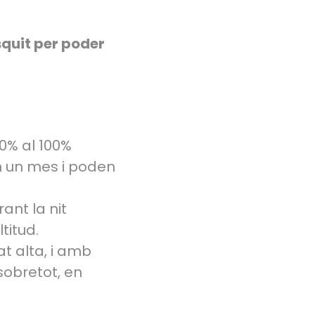
squit per poder
60% al 100%
n un mes i poden
ant la nit
titud.
t alta, i amb
sobretot, en