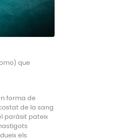
otomo) que
en forma de
 costat de la sang
l paràsit pateix
mastigots
dueix els