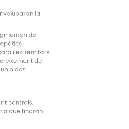
envoluparan la
 augmenten de
epàtics i
ara i extremitats.
 creixement de
 un o dos
ant controls,
oria que tindran