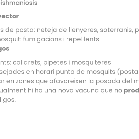
eishmaniosis
vector
cs de posta: neteja de llenyeres, soterranis, pa
osquit: fumigacions i repel·lents
gos
nts: collarets, pipetes i mosquiteres
ssejades en horari punta de mosquits (posta d
jar en zones que afavoreixen la posada del 
tualment hi ha una nova vacuna que no
prod
l gos.