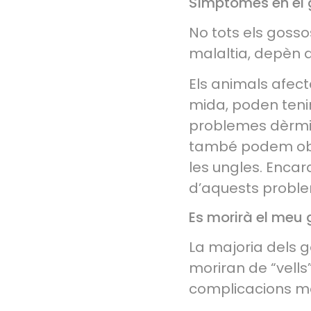
Símptomes en el 
No tots els goss
malaltia, depèn d
Els animals afect
mida, poden tenir
problemes dèrmics
també podem obse
les ungles. Enca
d’aquests probl
Es morirà el meu 
La majoria dels go
moriran de “vells
complicacions mol