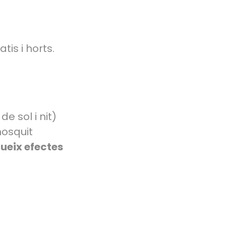
tis i horts.
e sol i nit)
mosquit
ueix efectes