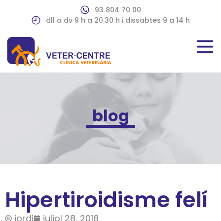
93 804 70 00
dll a dv 9 h a 20.30 h i dissabtes 9 a 14 h
blog
Hipertiroidisme felí
jordi
juliol 28, 2018