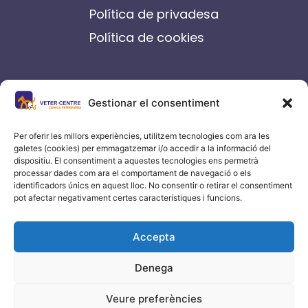
Política de privadesa
Política de cookies
contacte
Gestionar el consentiment
C/ Germanes Castells, 14-16
Igualada
Per oferir les millors experiències, utilitzem tecnologies com ara les
galetes (cookies) per emmagatzemar i/o accedir a la informació del
93 804 70 00
dispositiu. El consentiment a aquestes tecnologies ens permetrà
processar dades com ara el comportament de navegació o els
info@vetercentre.com
identificadors únics en aquest lloc. No consentir o retirar el consentiment
pot afectar negativament certes característiques i funcions.
Accepta
Denega
Veure preferències