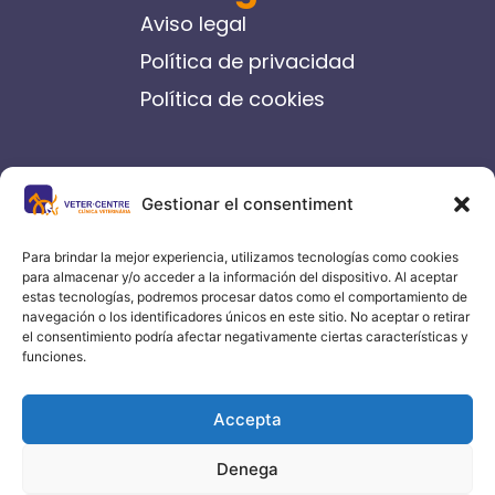
Aviso legal
Política de privacidad
Política de cookies
contacto
Gestionar el consentiment
C/ Germanes Castells, 14-16
Igualada
Para brindar la mejor experiencia, utilizamos tecnologías como cookies
para almacenar y/o acceder a la información del dispositivo. Al aceptar
93 804 70 00
estas tecnologías, podremos procesar datos como el comportamiento de
navegación o los identificadores únicos en este sitio. No aceptar o retirar
info@vetercentre.com
el consentimiento podría afectar negativamente ciertas características y
funciones.
Accepta
Denega