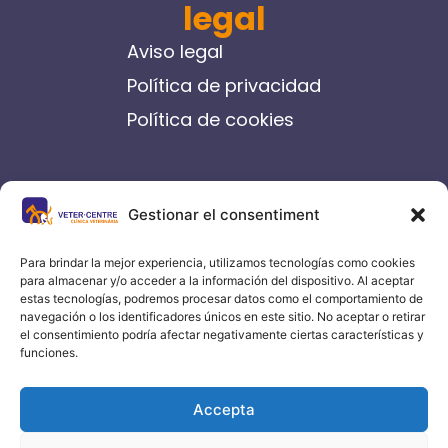
legal
Aviso legal
Política de privacidad
Política de cookies
contacto
Gestionar el consentiment
C/ Germanes Castells, 14-16
Igualada
Para brindar la mejor experiencia, utilizamos tecnologías como cookies
para almacenar y/o acceder a la información del dispositivo. Al aceptar
93 804 70 00
estas tecnologías, podremos procesar datos como el comportamiento de
navegación o los identificadores únicos en este sitio. No aceptar o retirar
info@vetercentre.com
el consentimiento podría afectar negativamente ciertas características y
funciones.
Accepta