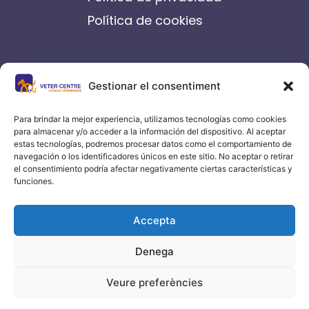
Política de cookies
contacto
Gestionar el consentiment
C/ Germanes Castells, 14-16
Igualada
Para brindar la mejor experiencia, utilizamos tecnologías como cookies
para almacenar y/o acceder a la información del dispositivo. Al aceptar
93 804 70 00
estas tecnologías, podremos procesar datos como el comportamiento de
navegación o los identificadores únicos en este sitio. No aceptar o retirar
info@vetercentre.com
el consentimiento podría afectar negativamente ciertas características y
funciones.
Accepta
Denega
Veure preferències