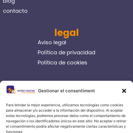
blog
contacto
legal
Aviso legal
Política de privacidad
Política de cookies
contacto
Gestionar el consentiment
C/ Germanes Castells, 14-16
Igualada
Para brindar la mejor experiencia, utilizamos tecnologías como cookies
para almacenar y/o acceder a la información del dispositivo. Al aceptar
93 804 70 00
estas tecnologías, podremos procesar datos como el comportamiento de
navegación o los identificadores únicos en este sitio. No aceptar o retirar
info@vetercentre.com
el consentimiento podría afectar negativamente ciertas características y
funciones.